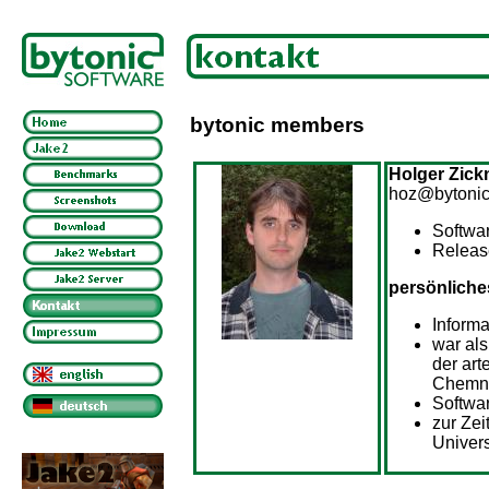
bytonic members
Holger Zick
hoz@bytonic
Softwar
Releas
persönliche
Informa
war als
der ar
Chemni
Softwar
zur Zei
Univers