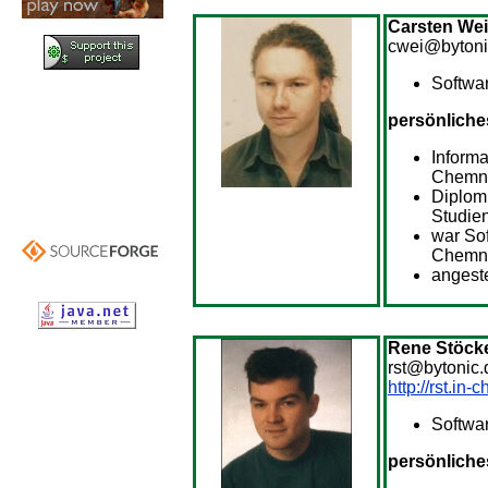
Carsten We
cwei@bytoni
Softwa
persönliche
Informa
Chemni
Diplom 
Studie
war So
Chemni
angeste
Rene Stöck
rst@bytonic.
http://rst.in-
Softwar
persönliche