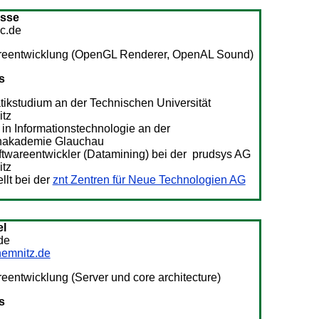
isse
c.de
reentwicklung (OpenGL Renderer, OpenAL Sound)
s
tikstudium an der Technischen Universität
tz
in Informationstechnologie an der
nakademie Glauchau
ftwareentwickler (Datamining) bei der prudsys AG
tz
llt bei der
znt Zentren für Neue Technologien AG
el
de
chemnitz.de
eentwicklung (Server und core architecture)
s